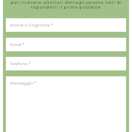
per ricevere ulteriori dettagli,saremo lieti di
risponderti il prima possibile